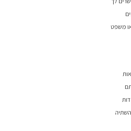
שרים לך
ים
או משפט
ות
תם
דות
השתיה