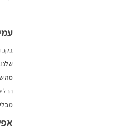
עמי
בקבוק
שלנו.
מה שה
הדליפ
מבלי 
אפש