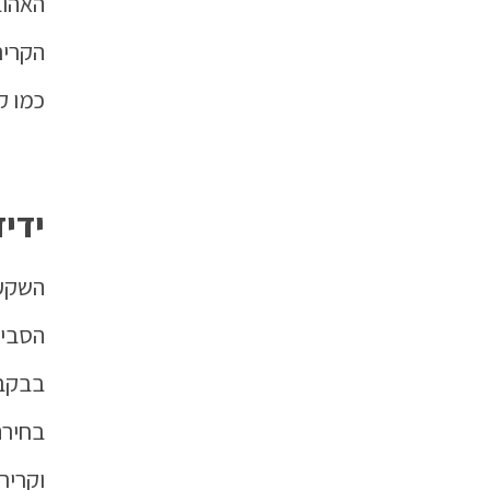
האהוב
הקרים
כמו ק
ידיד
השקעה
הסביב
בבקבו
בחירה
וקריר