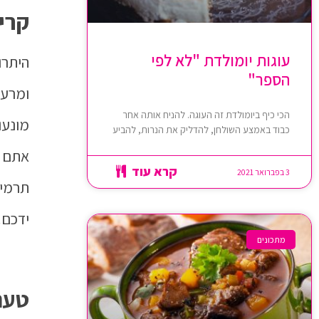
קריר
עוגות יומולדת "לא לפי
היתרו
הספר"
ומרענ
הכי כיף ביומולדת זה העוגה. להניח אותה אחר
מונעו
כבוד באמצע השולחן, להדליק את הנרות, להביע
אתם מ
קרא עוד
3 בפברואר 2021
תרמי 
ידכם.
מתכונים
טעם