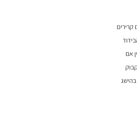
 קרירים
בידוד
ן אם
קבוק
בהישג