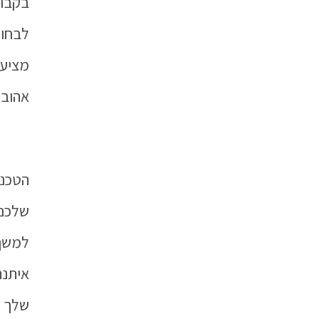
בקבוק
לבחור
מציעי
אהוב 
הטכנו
שלכם 
למשך 
איתנה
שלך ו