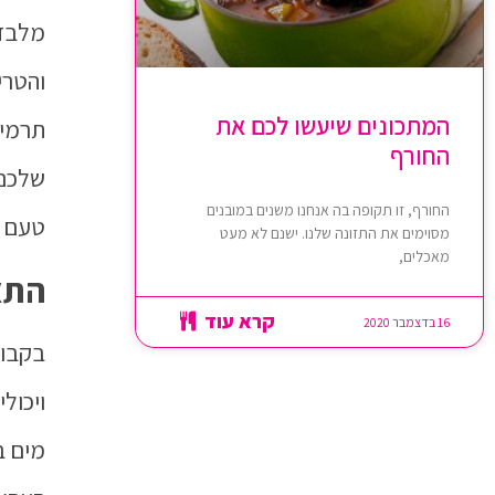
מלבד 
והטרי
המתכונים שיעשו לכם את
תרמיי
החורף
שלכם 
החורף, זו תקופה בה אנחנו משנים במובנים
טעם לו
מסוימים את התזונה שלנו. ישנם לא מעט
מאכלים,
התא
קרא עוד
16 בדצמבר 2020
בקבוק
ויכול
מים ב