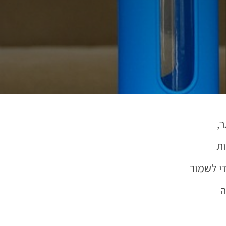
ר,
ת
י לשמור
ה