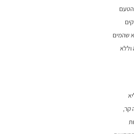
 הטעם
קים
א שהמים
 וללא
יא
 קר,
ת