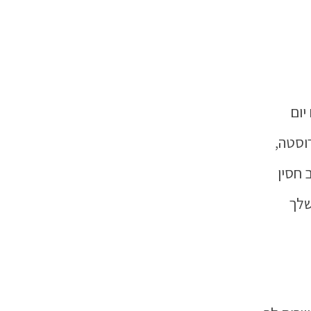
יום
וסטה,
 חסין
שלך