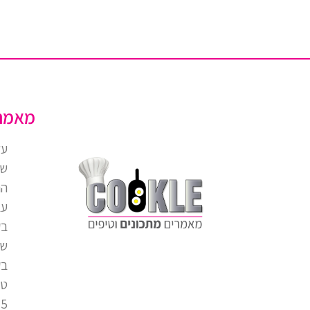
מאמר
על
של
הח
עב
בק
של
בק
טו
5