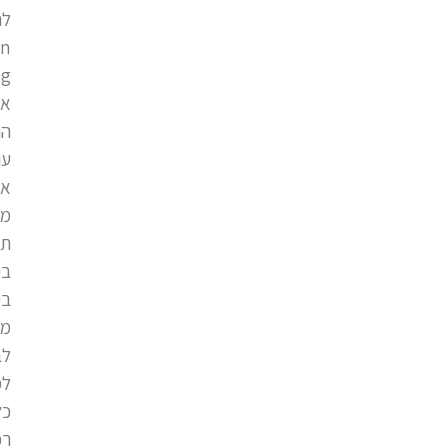
לח
en
ng
אר
הם
עו
או
מי
תי
בי
בי
מב
לב
למ
כל
רכ