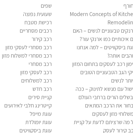
ורף
שפים
Modern Concepts of Kitch
שעועית נפוצה
Remodeli
רכישת מטבח
נקים טבעוניים לנשים – האם
רכבים מסחריים
 איכותיים כמו ארנקי עור?
רכב קירור
גת ביסקוויטים – למה אנחנו
רכב מסחרי לעסקי מזון
הבים אותה?
רכב מסחרי למשלוח מזון
מון רכב לעסקים בתחום המזון
רכב מסחרי
קי הגב הטבעוניים הטובים
רכב לעסקי מזון
ותר לנשים
רכב למשלוחים
שול עם מנשא לתינוק – ככה
רכב חדש
שלים הורים ברחבי העולם
קניית סירים
חור את הרכב המתאים
קייטרינג חלבי לאירועים
שלוחי מזון לעסקים
עוגת מייפל
 מה שרציתם לדעת על קניית
עוגת יומולדת
ב קירור לעסק
עוגת ביסקוויטים