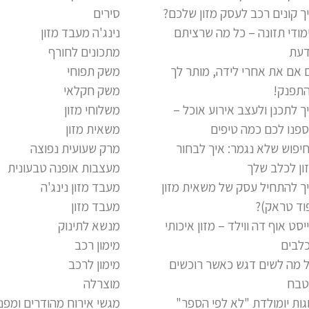
ך קונים רכב לעסק מזון שלכם?
סירים
מודי תזונה – כל מה שרציתם
נינג'ה מעבד מזון
עת
מתכונים לחורף
 אם את אחרי לידה, מותר לך
משק תפוחי
תפנק!
משק חקלאי
ך לתכנן ולעצב אירוע אוכל –
משלוחי מזון
פנו לכם כמה טיפים
משאית מזון
יפוש שלא נגמר: איך לבחור
מרק שעועית נפוצה
ון לכלב שלך
מעצבות אופנה טבעונית
ך להתחיל עסק של משאית מזון
מעבד מזון נינג'ה
וד טראק)?
מעבד מזון
יסט אוף דה ווילד – מזון איכותי
מנשא לתינוק
לבים
מימון רכב
 מה לשים דגש כאשר רוכשים
מימון לרכב
בח
מוצרלה
גות יומולדת "לא לפי הספר"
מגשי אירוח מהודרים ומפנ