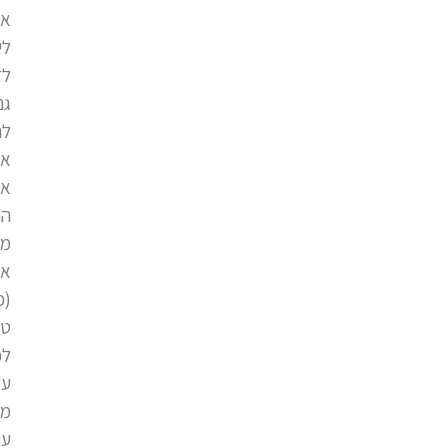
אי
לי
לד
גם
לה
אי
אס
הח
מז
אי
(פ
טי
לכ
על
מט
עו