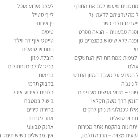
תכונים שיעשו לכם את החורף
לעצב אירוע אוכל
 מה שרציתם לדעת על
לייף סטייל
יטרינג חלבי כשר
יין איכותי
פנה טבעונית – הנאה מפרטי
טיפים
פנה ללא שימוש במוצרים מן
טייסט אוף דה ווילד
י
חנות וירטואלית
 לגימות ממחוזות היין הנחשקים
הובלת מזון
ולם
בריט לכלבים וחתולים
 המידע על מעבד המזון החדש
בריאות
 נינג'ה
בקבוק תרמי
וחי – מדוע אנשים מעדיפים
בלונים לאירוע אוכל
זמין דרך משק חקלאי
בישול במטבח
ילו טכנולוגיות ניתן להקים
בחירת סירים
ות וירטואלית
אתר מכירות
ארנק טבעוני
ועית מצויה – הרבה חלבון,
איך מבשלים כשיש תינוק ב