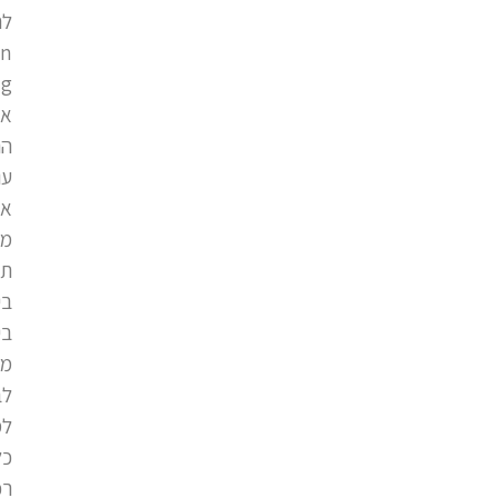
לח
en
ng
אר
הם
עו
או
מי
תי
בי
בי
מב
לב
למ
כל
רכ