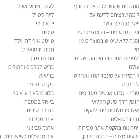
תכונים שיעשו לכם את החורף
לעצב אירוע אוכל
 מה שרציתם לדעת על
לייף סטייל
יטרינג חלבי כשר
יין איכותי
פנה טבעונית – הנאה מפרטי
טיפים
פנה ללא שימוש במוצרים מן
טייסט אוף דה ווילד
י
חנות וירטואלית
 לגימות ממחוזות היין הנחשקים
הובלת מזון
ולם
בריט לכלבים וחתולים
 המידע על מעבד המזון החדש
בריאות
 נינג'ה
בקבוק תרמי
וחי – מדוע אנשים מעדיפים
בלונים לאירוע אוכל
זמין דרך משק חקלאי
בישול במטבח
ילו טכנולוגיות ניתן להקים
בחירת סירים
ות וירטואלית
אתר מכירות
ארנק טבעוני
ועית מצויה – הרבה חלבון,
איך מבשלים כשיש תינוק ב