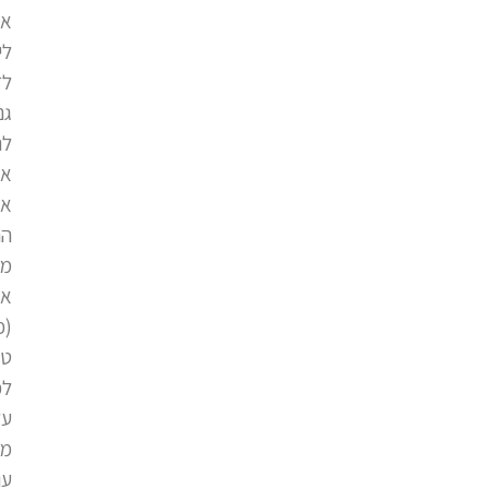
אי
לי
לד
גם
לה
אי
אס
הח
מז
אי
(פ
טי
לכ
על
מט
עו