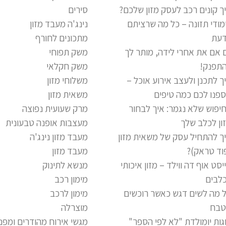
ך קונים רכב לעסק מזון שלכם?
סירים
מודי תזונה – כל מה שרציתם
נינג'ה מעבד מזון
עת
מתכונים לחורף
 אם את אחרי לידה, מותר לך
משק תפוחי
תפנק!
משק חקלאי
ך לתכנן ולעצב אירוע אוכל –
משלוחי מזון
פנו לכם כמה טיפים
משאית מזון
יפוש שלא נגמר: איך לבחור
מרק שעועית נפוצה
ון לכלב שלך
מעצבות אופנה טבעונית
ך להתחיל עסק של משאית מזון
מעבד מזון נינג'ה
וד טראק)?
מעבד מזון
יסט אוף דה ווילד – מזון איכותי
מנשא לתינוק
לבים
מימון רכב
 מה לשים דגש כאשר רוכשים
מימון לרכב
בח
מוצרלה
גות יומולדת "לא לפי הספר"
מגשי אירוח מהודרים ומפנ