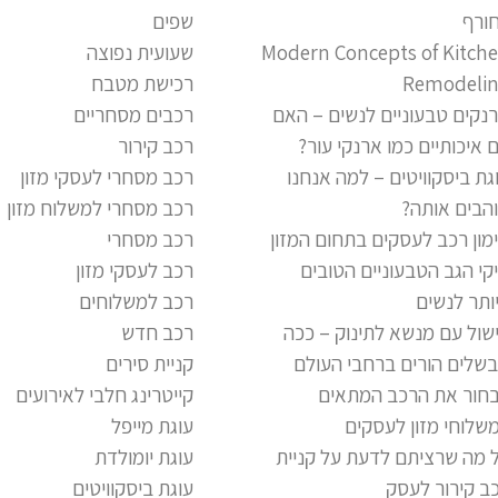
ורף
שפים
Modern Concepts of Kitch
שעועית נפוצה
Remodeli
רכישת מטבח
נקים טבעוניים לנשים – האם
רכבים מסחריים
 איכותיים כמו ארנקי עור?
רכב קירור
גת ביסקוויטים – למה אנחנו
רכב מסחרי לעסקי מזון
הבים אותה?
רכב מסחרי למשלוח מזון
מון רכב לעסקים בתחום המזון
רכב מסחרי
קי הגב הטבעוניים הטובים
רכב לעסקי מזון
ותר לנשים
רכב למשלוחים
שול עם מנשא לתינוק – ככה
רכב חדש
שלים הורים ברחבי העולם
קניית סירים
חור את הרכב המתאים
קייטרינג חלבי לאירועים
שלוחי מזון לעסקים
עוגת מייפל
 מה שרציתם לדעת על קניית
עוגת יומולדת
ב קירור לעסק
עוגת ביסקוויטים