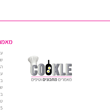
מאמר
על
של
הח
עב
בק
של
בק
טו
5